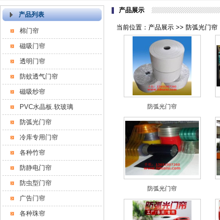
产品展示
产品列表
当前位置：产品展示 >> 防弧光门帘
棉门帘
磁吸门帘
透明门帘
防蚊透气门帘
磁吸纱帘
PVC水晶板.软玻璃
防弧光门帘
防弧光门帘
冷库专用门帘
各种竹帘
防静电门帘
防虫型门帘
防弧光门帘
广告门帘
各种珠帘