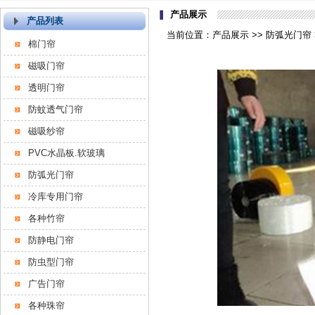
产品展示
产品列表
当前位置：产品展示 >> 防弧光门帘 
棉门帘
磁吸门帘
透明门帘
防蚊透气门帘
磁吸纱帘
PVC水晶板.软玻璃
防弧光门帘
冷库专用门帘
各种竹帘
防静电门帘
防虫型门帘
广告门帘
各种珠帘