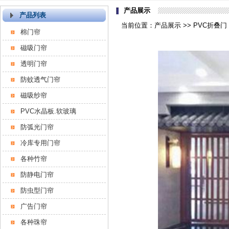
产品展示
产品列表
当前位置：产品展示 >> PVC折叠门 
棉门帘
磁吸门帘
透明门帘
防蚊透气门帘
磁吸纱帘
PVC水晶板.软玻璃
防弧光门帘
冷库专用门帘
各种竹帘
防静电门帘
防虫型门帘
广告门帘
各种珠帘