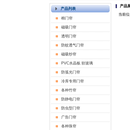
产品
产品列表
当前位
棉门帘
磁吸门帘
透明门帘
防蚊透气门帘
磁吸纱帘
PVC水晶板.软玻璃
防弧光门帘
冷库专用门帘
各种竹帘
防静电门帘
防虫型门帘
广告门帘
各种珠帘