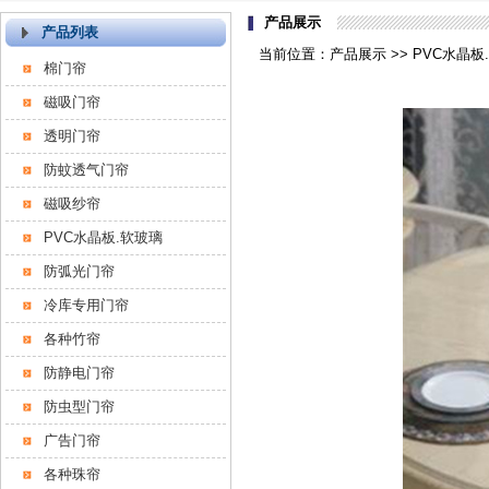
产品展示
产品列表
当前位置：产品展示 >> PVC水晶板.
棉门帘
磁吸门帘
透明门帘
防蚊透气门帘
磁吸纱帘
PVC水晶板.软玻璃
防弧光门帘
冷库专用门帘
各种竹帘
防静电门帘
防虫型门帘
广告门帘
各种珠帘