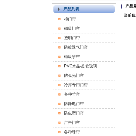
产品
产品列表
当前位
棉门帘
磁吸门帘
透明门帘
防蚊透气门帘
磁吸纱帘
PVC水晶板.软玻璃
防弧光门帘
冷库专用门帘
各种竹帘
防静电门帘
防虫型门帘
广告门帘
各种珠帘