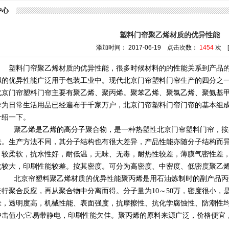
中心
塑料门帘聚乙烯材质的优异性能
添加时间： 2017-06-19 点击次数：
1454
次 [
塑料门帘聚乙烯材质的优异性能，很多时候材料的的性能关系到产品的
拟的优异性能广泛用于包装工业中。现代北京门帘塑料门帘生产的四分之
北京门帘塑料门帘主要有聚乙烯、聚丙烯。聚苯乙烯、聚氯乙烯、聚氨基
作为日常生活用品已经遍布于千家万户，北京门帘塑料门帘门帘的基本组
介绍一下。
聚乙烯是乙烯的高分子聚合物，是一种热塑性北京门帘塑料门帘，按
法。生产方法不同，其分子结构也有很大差异，产品性能亦随分子结构而
，较柔软，抗水性好，耐低温，无味、无毒，耐热性较差，薄膜气密性差
化较大，印刷性能较差。按其密度。可分为高密度、中密度、低密度聚乙
北京帘塑料聚乙烯材质的优异性能聚丙烯是用石油炼制时的副产品丙
进行聚合反应，再从聚合物中分离而得。分子量为10～50万，密度很小，
味，透明度高，机械性能、表面强度，抗摩擦性、抗化学腐蚀性、防潮性均
冲击值小;它易带静电，印刷性能欠佳。聚丙烯的原料来源广泛，价格便宜